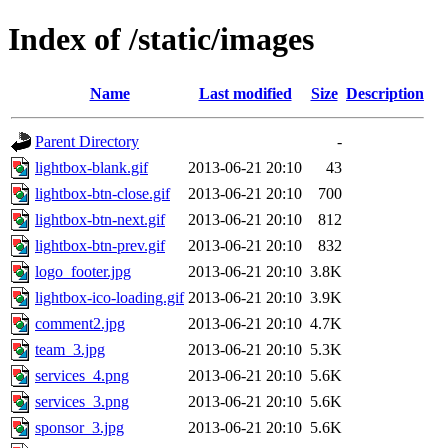
Index of /static/images
Name
Last modified
Size
Description
Parent Directory
-
lightbox-blank.gif
2013-06-21 20:10
43
lightbox-btn-close.gif
2013-06-21 20:10
700
lightbox-btn-next.gif
2013-06-21 20:10
812
lightbox-btn-prev.gif
2013-06-21 20:10
832
logo_footer.jpg
2013-06-21 20:10
3.8K
lightbox-ico-loading.gif
2013-06-21 20:10
3.9K
comment2.jpg
2013-06-21 20:10
4.7K
team_3.jpg
2013-06-21 20:10
5.3K
services_4.png
2013-06-21 20:10
5.6K
services_3.png
2013-06-21 20:10
5.6K
sponsor_3.jpg
2013-06-21 20:10
5.6K